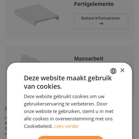
Fertigelemente
Weitere Informationen
Massarbeit
×
Weitere Informationen
Deze website maakt gebruik
van cookies.
DUTCH
Deze website gebruikt cookies om uw
ENGELS
gebruikerservaring te verbeteren. Door
Für Privatpersonen
onze website te gebruiken, stemt u in met
Leider können wir Privatpersonen weder direkt beliefern noch ihnen
alle cookies in overeenstemming met ons
Angebote unterbreiten. Als Hersteller beliefern wir hauptsächlich unser
Cookiebeleid.
Lees verder
Stammkundennetzwerk, bestehend aus größeren Bauunternehmen und
Fachhändlern für Baustoffe. Daher möchten wir Sie gerne an einen