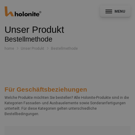
MENU
Unser Produkt
Bestellmethode
home
Unser Produkt
Bestellmethode
Allgemein
Fassade & Ausbau
CAD- und Leistungsverzeichnisservice
Für Geschäftsbeziehungen
Konstruktionsdetails
Welche Produkte möchten Sie bestellen? Alle Holonite-Produkte sind in die
Kategorien Fassaden- und Ausbauelemente sowie Sonderanfertigungen
Dokumentation
unterteilt. Für diese Kategorien gelten unterschiedliche
Bestellbedingungen.
Nachrichten
Projekte
Kontakt