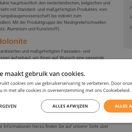
ukte hauptsächlich den niederländischen, belgischen und
ieht mit Standard- und maßgefertigten Produkten, vom
nungsbaugenossenschaft bis indirekt zum
lern. Mit der Produktgruppe der Niedrigreliefschwellen
olz, Aluminium und Kunststoff).
Holonite
ndardisierten und maßgefertigten Fassaden- und
Wissen aufgebaut, um Ihnen auf Wunsch eine passende
en hierzu finden Sie auf der Seite über Massanfertigungen.
e maakt gebruik van cookies.
ruikt cookies om uw gebruikerservaring te verbeteren. Door onze
 u in met alle cookies in overeenstemming met ons Cookiebeleid.
ERGEVEN
ALLES AFWIJZEN
ALLES 
ertifiziert. Darüber hinaus haben wir die Möglichkeit,
rnehmerischen Sozialverantwortung hat Holonite den
 verbessern. Nachhaltigkeit ist dabei der rote Faden, der
re Informationen hierzu finden Sie auf unserer Seite über