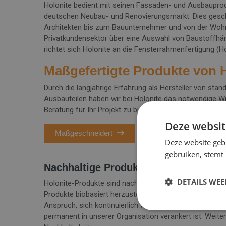
Holonite bedient mit seinen Fassaden- und Ausbauprod
deutschen Neubau- und Renovierungsmarkt. Dies gesch
Architekten bis zum Bauunternehmer und von der Woh
Privatkundensektor über eine Auswahl von Baustoffhänd
richtet sich Holonite an die Fensterrahmenfertigung (H
Maßgefertigte Produkte von 
Durch die langjährige Erfahrung als Hersteller von sta
Ausbauteilen haben wir bei Holonite das notwendige 
Beratung für Ihr Projekt zu bieten. Weitere Information
Deze websit
Maßgeschneidert
Deze website geb
gebruiken, stemt
Nachhaltige Produkte von Holonite
DETAILS WE
Holonite-Produkte sind nachhaltig und Cradle to Cradle z
Produkte biobasiert herzustellen. Im Bereich der unte
Anspruch, sich kontinuierlich weiterzuentwickeln und zu
permanent in unserer Organisation verankert ist. Weite