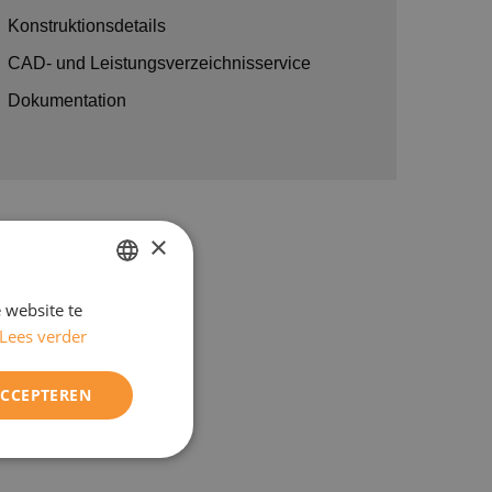
Konstruktionsdetails
CAD- und Leistungsverzeichnisservice
Dokumentation
×
 website te
DUTCH
Lees verder
ENGELS
ACCEPTEREN