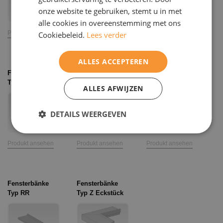
onze website te gebruiken, stemt u in met
alle cookies in overeenstemming met ons
Produkt ansehen
Produkt ansehen
Produkt ansehen
Cookiebeleid.
Lees verder
ALLES ACCEPTEREN
Fensterbänke
Fensterbänke
Fensterbanksims
Typ X
Typ W, Z
S,D,M,P
ALLES AFWIJZEN
DETAILS WEERGEVEN
Produkt ansehen
Produkt ansehen
Produkt ansehen
Fensterbänke
Fensterbänke
Typ RR
Typ Z Eckstück