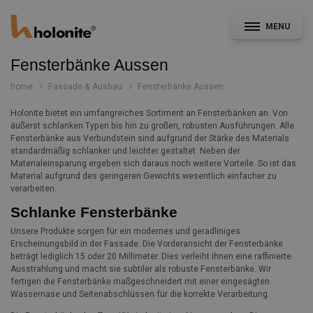
MENU
Fensterbänke Aussen
home
Fassade & Ausbau
Fensterbänke Aussen
Holonite bietet ein umfangreiches Sortiment an Fensterbänken an. Von
Allgemein
äußerst schlanken Typen bis hin zu großen, robusten Ausführungen. Alle
Fensterbänke aus Verbundstein sind aufgrund der Stärke des Materials
standardmäßig schlanker und leichter gestaltet. Neben der
Fassade & Ausbau
Materialeinsparung ergeben sich daraus noch weitere Vorteile. So ist das
Material aufgrund des geringeren Gewichts wesentlich einfacher zu
verarbeiten.
CAD- und Leistungsverzeichnisservice
Schlanke Fensterbänke
Konstruktionsdetails
Unsere Produkte sorgen für ein modernes und geradliniges
Erscheinungsbild in der Fassade. Die Vorderansicht der Fensterbänke
Dokumentation
beträgt lediglich 15 oder 20 Millimeter. Dies verleiht ihnen eine raffinierte
Nachrichten
Ausstrahlung und macht sie subtiler als robuste Fensterbänke. Wir
fertigen die Fensterbänke maßgeschneidert mit einer eingesägten
Projekte
Wassernase und Seitenabschlüssen für die korrekte Verarbeitung.
Kontakt