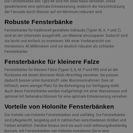
Die Fensterbänke des Typs KK sind mit einer Nase versehen. Diese
gewährleistet eine optimale Entwässerung, wodurch die Verschmutzung
der Fassade durch Wasser auf ein Minimum reduziert wird.
Robuste Fensterbänke
Fensterbänke für traditionell gestaltete Gebäude (Typen W, X, Y und Z)
sind an der Unterseite ausgehöhlt, um Material einzusparen. Dadurch sind
sie leicht und einfach zu montieren. Mit einer Vorderansicht von
mindestens 45 Millimetern sind sie deutlich robuster als schlanke
Fensterbänke.
Fensterbänke für kleinere Falze
Fensterbänke für kleinere Falze (Typen S, D, M, P und RR) sind an der
Rückseite mit einem dünneren Klick-/Anschlag versehen. Sie passen
dadurch besser unter Kunststoff- oder Aluminiumrahmen. Dies ist
hilfreich, wenn weniger Platz für die Befestigung zur Verfügung steht.
Auch diese Fensterbänke werden maßgefertigt mit einer Wassernase und
optional mit Seitenabschlüssen für eine optimale Entwässerung versehen.
Vorteile von Holonite Fensterbänken
Die Vorteile von Holonite Fensterbänken sind vielfältig: Die Fensterbänke
sind pflegeleicht, langlebig und in zahlreichen verschiedenen Größen und
Farben erhältlich. Darüber hinaus sind sie auch noch witterungsbeständig.
Kurzum, mit Fensterbänken von Holonite investieren Sie in eine