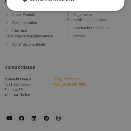
Allgemein
Unser Produkt
Allgemeine
Geschäftsbedingungen
Dokumentation
Datenschutzerklärung
CAD- und
Leistungsverzeichnisservice
Kontakt
Konstruktionsdetails
Kontaktdaten
Ambachtsweg 9
info@holonite.nl
4691 SB Tholen
+31 (0)166 601 300
Postbus 39
4690 AA Tholen