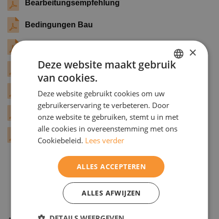
Bearbeitungsempfehlung
Bedingungen Bau
Bestellformular Bau
×
Deze website maakt gebruik
Garantie
van cookies.
DUTCH
Verarbeitungshinweise
Deze website gebruikt cookies om uw
ENGELS
gebruikerservaring te verbeteren. Door
Wartungsempfehlung
onze website te gebruiken, stemt u in met
alle cookies in overeenstemming met ons
Allgemeine verkaufsbedingungen
Cookiebeleid.
Lees verder
ALLES ACCEPTEREN
ALLES AFWIJZEN
DETAILS WEERGEVEN