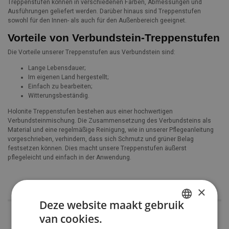
Treppenstufen können in verschiedenen Farben, Abmessungen und
Ausführungen geliefert werden. Darüber hinaus sind Treppenstufen
sowohl für den Innen- als auch für den Außenbereich geeignet.
Vorteile von Verbundstein-Treppenstufen
Die Vorteile unserer Treppenstufen aus Verbundstein sind:
Lange Lebensdauer;
Im eigenen Land hergestellt;
Einfach zu bearbeiten;
Witterungsbeständig.
Holonite Treppenstufen bestehen aus einer hochwertigen
Verbundsteinmischung. Die Zusammensetzung des Verbundsteins als
Material und eine regelmäßige Reinigung, wie in unserer Pflegeanleitung
vorgeschrieben, verhindern, dass sich Schmutz und grüner Belag
festsetzen können. Dies macht unsere Treppenstufen äußerst
pflegeleicht und einfach in der Anwendung.
×
Deze website maakt gebruik
van cookies.
DUTCH