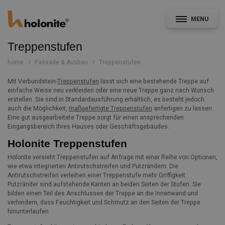
MENU
Treppenstufen
home
Fassade & Ausbau
Treppenstufen
Mit Verbundstein-
Treppenstufen
lässt sich eine bestehende Treppe auf
Allgemein
einfache Weise neu verkleiden oder eine neue Treppe ganz nach Wunsch
erstellen. Sie sind in Standardausführung erhältlich, es besteht jedoch
auch die Möglichkeit,
maßgefertigte Treppenstufen
anfertigen zu lassen.
Fassade & Ausbau
Eine gut ausgearbeitete Treppe sorgt für einen ansprechenden
Eingangsbereich Ihres Hauses oder Geschäftsgebäudes.
Holonite Treppenstufen
CAD- und Leistungsverzeichnisservice
Holonite versieht Treppenstufen auf Anfrage mit einer Reihe von Optionen,
Konstruktionsdetails
wie etwa integrierten Antirutschstreifen und Putzrändern. Die
Antirutschstreifen verleihen einer Treppenstufe mehr Griffigkeit.
Dokumentation
Putzränder sind aufstehende Kanten an beiden Seiten der Stufen. Sie
Nachrichten
bilden einen Teil des Anschlusses der Treppe an die Innenwand und
verhindern, dass Feuchtigkeit und Schmutz an den Seiten der Treppe
Projekte
hinunterlaufen.
Kontakt