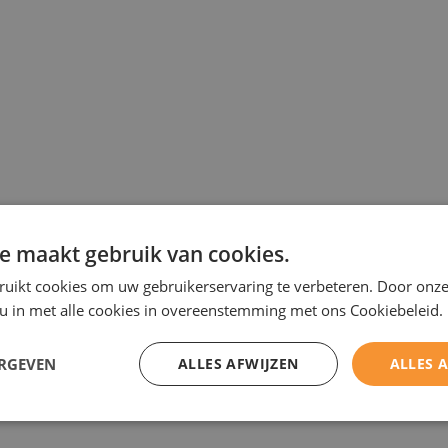
Ein nachhaltiges Produkt
Sturzverkleidung
Maßgeschneiderte Produktion
Mauerabdeckungen
Pfeilerabdeckungen
Sockelleisten
Fensterbänke Aussen
Gesimse
e maakt gebruik van cookies.
Wasserspeier
ruikt cookies om uw gebruikerservaring te verbeteren. Door onze
 u in met alle cookies in overeenstemming met ons Cookiebeleid.
Treppenstufen
ERGEVEN
ALLES AFWIJZEN
ALLES 
Fensterbänke Innen