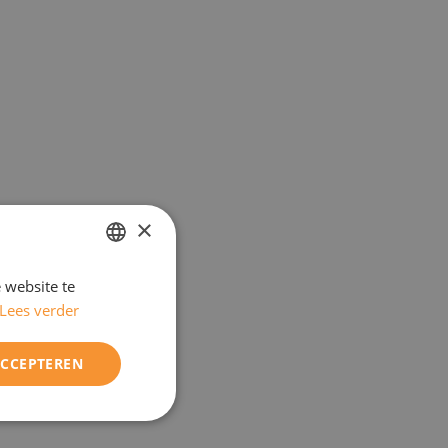
×
 website te
DUTCH
Lees verder
ENGELS
ACCEPTEREN