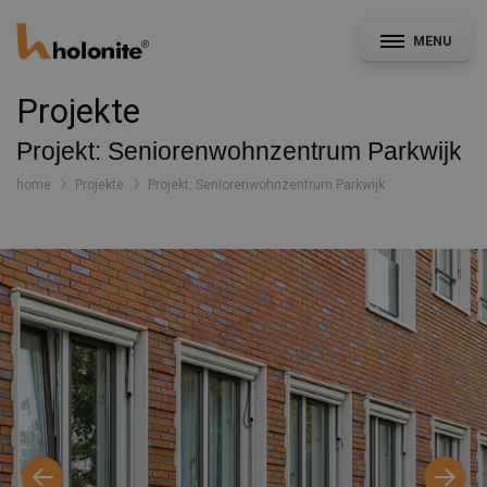
MENU
Projekte
Projekt: Seniorenwohnzentrum Parkwijk
home
Projekte
Projekt: Seniorenwohnzentrum Parkwijk
Allgemein
Fassade & Ausbau
CAD- und Leistungsverzeichnisservice
Konstruktionsdetails
Dokumentation
Nachrichten
Projekte
Kontakt