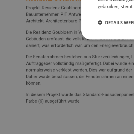
gebruiken, stemt
Projekt: Residenz Goubloem in Vilvoorde | Belgien
Bauunternehmer: PIT Antwerpen
Architekt: Architectenburo Plaza & Talud
DETAILS WE
Die Residenz Goubloem in Vilvoorde, Belgien, ist ein P
Gebäuden umfasst, die vollständig renoviert wurden.
saniert, was erforderlich war, um den Energieverbrauch
Die Fensterrahmen bestehen aus Sturzverkleidungen, 
Auftraggeber vollständig maßgefertigt. Dabei wurde e
normalerweise verklebt werden. Dies war aufgrund de
Daher wurde beschlossen, die Fensterrahmen an einem 
können.
In diesem Projekt wurde das Standard-Fassadenpaneel g
Farbe (6) ausgeführt wurde.