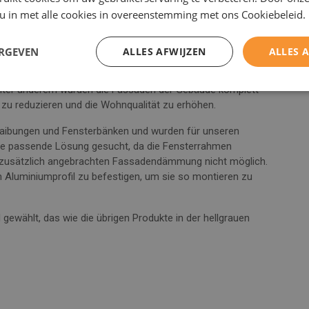
 u in met alle cookies in overeenstemming met ons Cookiebeleid.
ERGEVEN
ALLES AFWIJZEN
ALLES 
rojekt, das insgesamt 129 Wohnungen in vier separaten
 Unter anderem wurden die Fassaden der Gebäude komplett
 zu reduzieren und die Wohnqualität zu erhöhen.
Laibungen und Fensterbänken und wurden für unseren
ine passende Lösung gesucht, da die Fensterrahmen
r zusätzlich angebrachten Fassadendämmung nicht möglich.
Aluminiumprofil zu befestigen, um sie so montieren zu
ewählt, das wie die übrigen Produkte in der hellgrauen