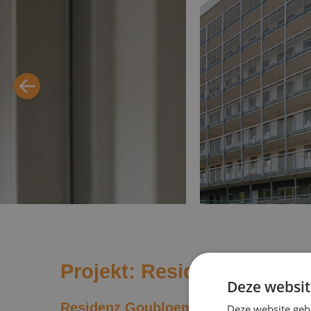
Projekt: Residenz Goublo
Deze websit
Residenz Goubloem in Vilvoorde
Deze website geb