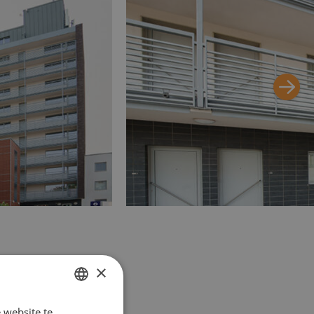
×
 website te
DUTCH