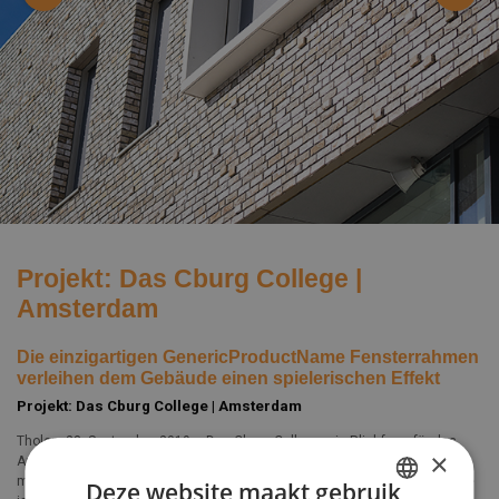
Projekt: Das Cburg College |
Amsterdam
Die einzigartigen GenericProductName Fensterrahmen
verleihen dem Gebäude einen spielerischen Effekt
Projekt: Das Cburg College | Amsterdam
Tholen, 23. September 2019 – Das Cburg College; ein Blickfang für das
×
Amsterdamer Viertel Zeeburgereiland. Das schöne, geradlinige Gebäude
mit seinen imposanten Fensterrahmen fällt sofort auf. Das Cburg College
Deze website maakt gebruik