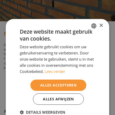
×
Deze website maakt gebruik
Neubau Vathorst Amersfoort
van cookies.
DUTCH
Der Neubau Vathorst, das große Erweiterungsviertel von Amersfoort,
Deze website gebruikt cookies om uw
ENGELS
wurde kürzlich um ein hochwertiges Teilprojekt bereichert: il Promenade.
gebruikerservaring te verbeteren. Door
Die Apartments und die dahinterliegenden Einfamilienhäuser weisen
onze website te gebruiken, stemt u in met
Fassaden auf, die man nur selten zu sehen bekommt. Beeindruckendes
orangefarbenes Mauerwerk mit einer dunklen Fuge in Kombination mit
alle cookies in overeenstemming met ons
kontrastierenden Fensterfronten in weißer Farbe.
Cookiebeleid.
Lees verder
ALLES ACCEPTEREN
ALLES AFWIJZEN
Allgemein
DETAILS WEERGEVEN