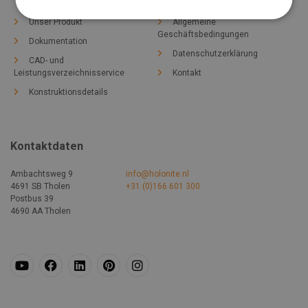
Unser Produkt
Allgemeine
Geschäftsbedingungen
Dokumentation
Datenschutzerklärung
CAD- und
Leistungsverzeichnisservice
Kontakt
Konstruktionsdetails
Kontaktdaten
Ambachtsweg 9
info@holonite.nl
4691 SB Tholen
+31 (0)166 601 300
Postbus 39
4690 AA Tholen