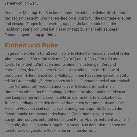
verantwortlich war.„
Vor dieser Montage hat Stooker zusammen mit dem Klebstofflieferanten
das Projekt besucht. „Wir haben die Do’s & Don’ts für die Montage erläutert
und etwaige Fragen beantwortet„, sagt er. „In Kombination mit der
Fachkompetenz von Bruil hat dieser Ansatz zu einer sehr sauberen
Fassadengestaltung geführt.„
Einheit und Ruhe
Insgesamt wurden 810 m2 nicht isolierte Holonite Fassadensockel in den
Abmessungen 500 x 300 x 20 mm (LxBxT) und 1.000 x 300 x 20 mm
(LxBxT) montiert. „Wir haben uns für einen halbsteinigen Verband
entschieden, der an einigen Stellen etwas höher hinaufgeführt wird.
Dadurch wird der menschliche Maßstab in den Fassaden gewährleistet„,
erklärt Groenendijk. „Zudem setzen sich die Fassadensockel harmonisch
in der Veranda fort, wodurch auch dieser Gebäudeteil noch mehr
Dimension erhält. Der halbsteinige Verband mit abgerundeten Ecken an
den Längsseiten erinnert sehr subtil an die facettierte Stuckarbeit von
früher, allerdings ohne den damit verbundenen Wartungsaufwand. Die
Holonite-Produkte sind nämlich vollständig wartungsfrei. Da auch die
Fensterbänke und Mauerabdeckungen (Dachränder) in Holonite
ausgeführt wurden, entsteht Einheit und Ruhe. Aber es entsteht auch ein
Gebäude, das gut in seine Umgebung passt. Aus dem Viertel haben wir
bereits viele begeisterte Reaktionen erhalten dürfen.„