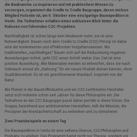
die Baubranche zu inspirieren und mit praktischem Wissen zu
versorgen, organisiert die Cradle to Cradle Baugruppe, deren stolzes
Mitglied Holonite ist, am 9. Oktober eine einzigartige Bauexpedition in
Venlo. Die Teilnehmer erhalten einen exklusiven Blick hinter die
Kulissen von führenden C2C-Projekten.
Nachhaltigkeit ist schon lange kein Modewort mehr; sie ist eine
Notwendigkeit. Bauen nach dem Cradle to Cradle (C2C) Prinzip ist dabei
eine der konkretesten und effektivsten Vorgehensweisen. Wo
traditionelles „nachhaltiges“ Bauen sich auf die Reduzierung negativer
Auswirkungen richtet, geht C2C einen Schritt weiter. Das Ziel ist eine
positive Auswirkung: Alle Materialien werden so entworfen, dass sie nach
Gebrauch erneut als „Nahrung“ für ein neues Produkt dienen können, ohne
Qualitätsverlust. Es ist ein geschlossener Kreislauf, inspiriert von der
Natur.
Als Pionier in der Baustoffindustrie und ein C2C-zertifizierter Hersteller
setzt sich Holonite schon seit Jahren für diese Philosophie ein. Die
Teilnahme an der C2C Baugruppe passt daher perfekt in diese Vision. Die
Gruppe, bestehend aus ambitionierten Herstellern, teilt die Mission, die
Prinzipien der Kreislaufwirtschaft zu verbreiten und zu stimulieren.
Zwei Praxisbeispiele an einem Tag
Die Bauexpedition in Venlo ist eine seltene Chance, C2C-Philosophie und
Produkte zu erleben. Das Programm bietet nicht nur Theorie, sondern vor