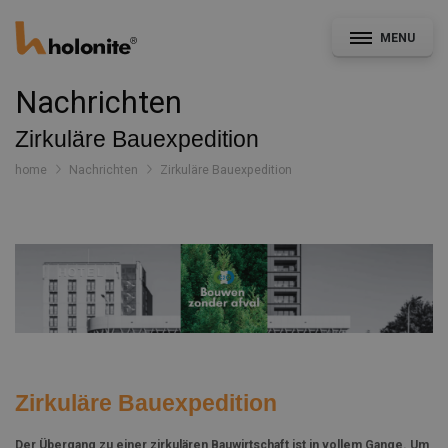
MENU
Nachrichten
Zirkuläre Bauexpedition
home
Nachrichten
Zirkuläre Bauexpedition
Allgemein
Fassade & Ausbau
CAD- und Leistungsverzeichnisservice
Konstruktionsdetails
Dokumentation
Nachrichten
Zirkuläre Bauexpedition
Projekte
Der Übergang zu einer zirkulären Bauwirtschaft ist in vollem Gange. Um
Kontakt