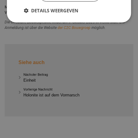
Möchten Sie die Theorie des zirkulären Bauens in der Praxis sehen?
DETAILS WEERGEVEN
Verpassen Sie diese Chance nicht!
Die Circulaire Bouwexpeditie findet am 9. Oktober 2025 in Venlo statt. Die
Anmeldung ist über die Website
der C2C Bouwgroep
möglich.
Siehe auch
Nächster Beitrag
Einheit
Vorherige Nachricht
Holonite ist auf dem Vormarsch