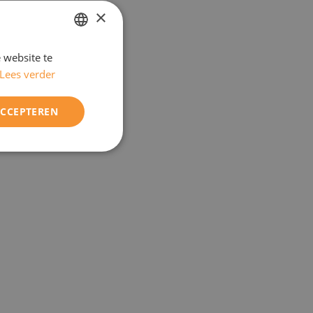
×
 website te
DUTCH
Lees verder
ENGELS
ACCEPTEREN