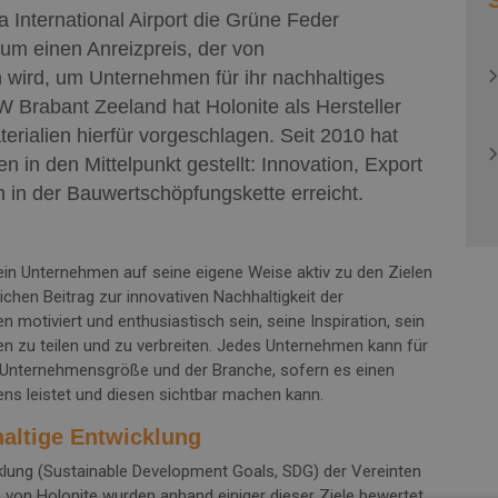
Ein nachhaltiges Produkt
Sturzverkleidung
International Airport die Grüne Feder
um einen Anreizpreis, der von
Maßgeschneiderte Produktion
Mauerabdeckungen
wird, um Unternehmen für ihr nachhaltiges
Pfeilerabdeckungen
Brabant Zeeland hat Holonite als Hersteller
rialien hierfür vorgeschlagen. Seit 2010 hat
Sockelleisten
n in den Mittelpunkt gestellt: Innovation, Export
n in der Bauwertschöpfungskette erreicht.
Fensterbänke Aussen
Gesimse
in Unternehmen auf seine eigene Weise aktiv zu den Zielen
ichen Beitrag zur innovativen Nachhaltigkeit der
Wasserspeier
 motiviert und enthusiastisch sein, seine Inspiration, sein
 zu teilen und zu verbreiten. Jedes Unternehmen kann für
Treppenstufen
 Unternehmensgröße und der Branche, sofern es einen
ens leistet und diesen sichtbar machen kann.
Fensterbänke Innen
haltige Entwicklung
cklung (Sustainable Development Goals, SDG) der Vereinten
von Holonite wurden anhand einiger dieser Ziele bewertet.