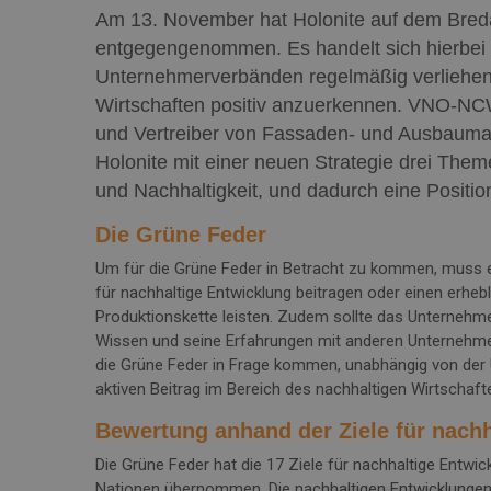
Am 13. November hat Holonite auf dem Breda 
entgegengenommen. Es handelt sich hierbei 
Unternehmerverbänden regelmäßig verliehen 
Wirtschaften positiv anzuerkennen. VNO-NCW 
und Vertreiber von Fassaden- und Ausbaumate
Holonite mit einer neuen Strategie drei Theme
und Nachhaltigkeit, und dadurch eine Positio
Die Grüne Feder
Um für die Grüne Feder in Betracht zu kommen, muss e
für nachhaltige Entwicklung beitragen oder einen erhebl
Produktionskette leisten. Zudem sollte das Unternehmen
Wissen und seine Erfahrungen mit anderen Unternehmen
die Grüne Feder in Frage kommen, unabhängig von der
aktiven Beitrag im Bereich des nachhaltigen Wirtschaft
Bewertung anhand der Ziele für nach
Die Grüne Feder hat die 17 Ziele für nachhaltige Entwi
Nationen übernommen. Die nachhaltigen Entwicklungen 