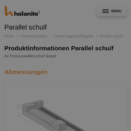
MENU
Parallel schuif
home
Fensterindustrie
Trimax laagreliëfdorpels
Parallel schuif
Produktinformationen Parallel schuif
Allgemein
De Trimax parallel schuif dorpel
Fassade & Ausbau
Abmessungen
CAD- und Leistungsverzeichnisservice
Konstruktionsdetails
Dokumentation
Nachrichten
Projekte
Kontakt