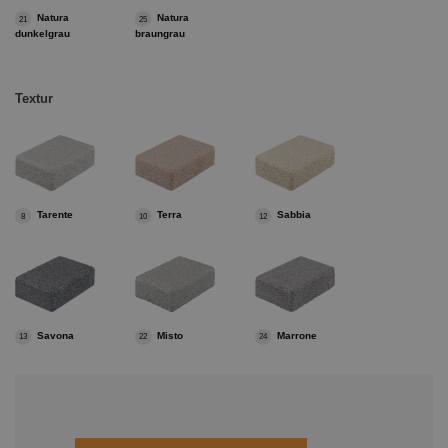
Natura
Natura
21
25
dunkelgrau
braungrau
Textur
Tarente
Terra
Sabbia
8
10
12
Savona
Misto
Marrone
13
22
24