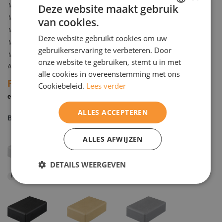
Deze website maakt gebruik
MA 400
400
370
360
30
MA 420
420
390
380
30
van cookies.
DUTCH
MA 460
460
430
420
30
Deze website gebruikt cookies om uw
ENGELS
MA 500
500
470
460
30
gebruikerservaring te verbeteren. Door
MA 520
520
490
480
30
onze website te gebruiken, stemt u in met
Alle Maße sind in Millimetern angegeben.
alle cookies in overeenstemming met ons
Farben
Cookiebeleid.
Lees verder
Dieses Produkt ist in folgenden Farben und Texturen
erhältlich
ALLES ACCEPTEREN
Basisfarben
ALLES AFWIJZEN
DETAILS WEERGEVEN
Weiß
Erdbraun
Hellgrau
1
5
6