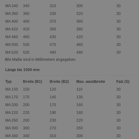
MA 340
340
310
300
30
MA 360
360
330
320
30
MA 400
400
370
360
30
MA 420
420
390
380
30
MA 460
460
430
420
30
MA 500
500
470
460
30
MA 520
520
490
480
30
Alle Maße sind in Millimetern angegeben.
Länge bis 1500 mm
Typ
Breite (B1)
Breite (B2)
Max. wandbreite
Falz (S)
MA 150
150
120
110
30
MA 170
170
140
130
30
MA 200
200
170
160
30
MA 220
220
190
180
30
MA 260
260
230
220
30
MA 300
300
270
260
30
MA 340
340
310
300
30