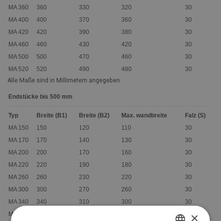
MA 360
360
330
320
30
MA 400
400
370
360
30
MA 420
420
390
380
30
MA 460
460
430
420
30
MA 500
500
470
460
30
MA 520
520
490
480
30
Alle Maße sind in Millimetern angegeben.
Endstücke bis 500 mm
Typ
Breite (B1)
Breite (B2)
Max. wandbreite
Falz (S)
MA 150
150
120
110
30
MA 170
170
140
130
30
MA 200
200
170
160
30
MA 220
220
190
180
30
MA 260
260
230
220
30
MA 300
300
270
260
30
MA 340
340
310
300
30
×
MA 360
360
330
320
30