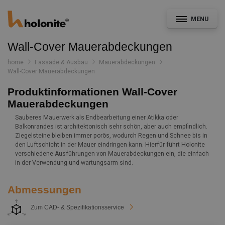
MENU
Wall-Cover Mauerabdeckungen
home
Fassade & Ausbau
Mauerabdeckungen
Wall-Cover Mauerabdeckungen
Allgemein
Produktinformationen Wall-Cover
Mauerabdeckungen
Fassade & Ausbau
Sauberes Mauerwerk als Endbearbeitung einer Atikka oder
Balkonrandes ist architektonisch sehr schön, aber auch empfindlich.
Ziegelsteine bleiben immer porös, wodurch Regen und Schnee bis in
den Luftschicht in der Mauer eindringen kann. Hierfür führt Holonite
CAD- und Leistungsverzeichnisservice
verschiedene Ausführungen von Mauerabdeckungen ein, die einfach
Konstruktionsdetails
in der Verwendung und wartungsarm sind.
Dokumentation
Abmessungen
Nachrichten
Zum CAD- & Spezifikationsservice
Projekte
Kontakt