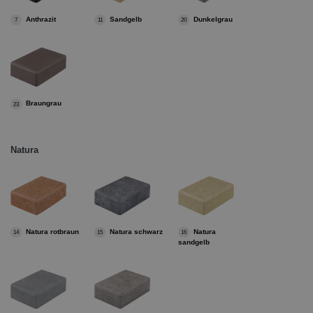
Anthrazit
Sandgelb
Dunkelgrau
7
11
20
Braungrau
23
Natura
Natura rotbraun
Natura schwarz
Natura
14
15
16
sandgelb