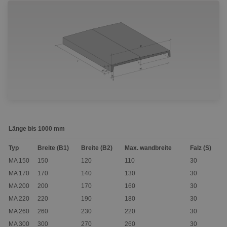
Länge bis 1000 mm
Typ
Breite (B1)
Breite (B2)
Max. wandbreite
Falz (S)
MA 150
150
120
110
30
MA 170
170
140
130
30
MA 200
200
170
160
30
MA 220
220
190
180
30
MA 260
260
230
220
30
MA 300
300
270
260
30