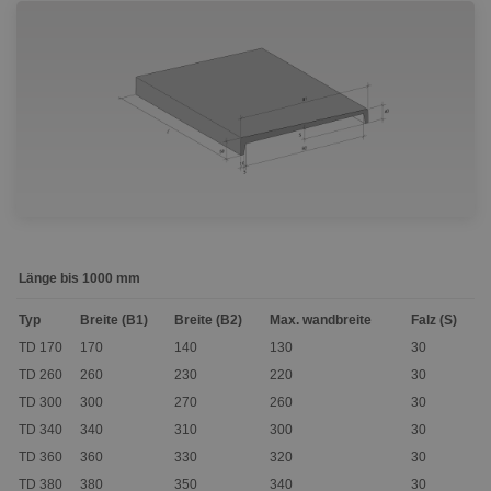
Länge bis 1000 mm
Typ
Breite (B1)
Breite (B2)
Max. wandbreite
Falz (S)
TD 170
170
140
130
30
TD 260
260
230
220
30
TD 300
300
270
260
30
TD 340
340
310
300
30
TD 360
360
330
320
30
TD 380
380
350
340
30