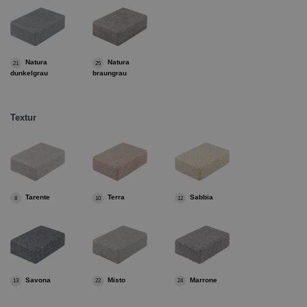
Natura
Natura
21
25
dunkelgrau
braungrau
Textur
Tarente
Terra
Sabbia
8
10
12
Savona
Misto
Marrone
13
22
24