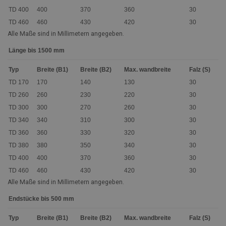
TD 400
400
370
360
30
TD 460
460
430
420
30
Alle Maße sind in Millimetern angegeben.
Länge bis 1500 mm
Typ
Breite (B1)
Breite (B2)
Max. wandbreite
Falz (S)
TD 170
170
140
130
30
TD 260
260
230
220
30
TD 300
300
270
260
30
TD 340
340
310
300
30
TD 360
360
330
320
30
TD 380
380
350
340
30
TD 400
400
370
360
30
TD 460
460
430
420
30
Alle Maße sind in Millimetern angegeben.
Endstücke bis 500 mm
Typ
Breite (B1)
Breite (B2)
Max. wandbreite
Falz (S)