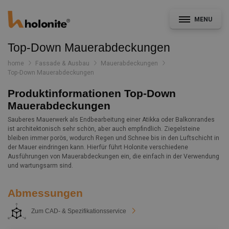
MENU
Top-Down Mauerabdeckungen
home
Fassade & Ausbau
Mauerabdeckungen
Top-Down Mauerabdeckungen
Allgemein
Produktinformationen Top-Down
Mauerabdeckungen
Fassade & Ausbau
Sauberes Mauerwerk als Endbearbeitung einer Atikka oder Balkonrandes
ist architektonisch sehr schön, aber auch empfindlich. Ziegelsteine
bleiben immer porös, wodurch Regen und Schnee bis in den Luftschicht in
der Mauer eindringen kann. Hierfür führt Holonite verschiedene
CAD- und Leistungsverzeichnisservice
Ausführungen von Mauerabdeckungen ein, die einfach in der Verwendung
Konstruktionsdetails
und wartungsarm sind.
Dokumentation
Abmessungen
Nachrichten
Zum CAD- & Spezifikationsservice
Projekte
Kontakt