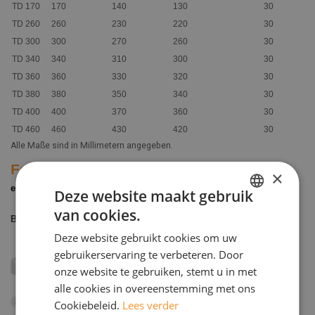
TD 170
170
140
130
30
TD 260
260
230
220
30
TD 300
300
270
260
30
TD 340
340
310
300
30
TD 360
360
330
320
30
TD 380
380
350
340
30
TD 400
400
370
360
30
TD 460
460
430
420
30
Alle Maße sind in Millimetern angegeben.
Farben
Dieses Produkt ist in folgenden Farben und Texturen
×
erhältlich
Deze website maakt gebruik
van cookies.
DUTCH
Basisfarben
Deze website gebruikt cookies om uw
ENGELS
gebruikerservaring te verbeteren. Door
onze website te gebruiken, stemt u in met
alle cookies in overeenstemming met ons
Weiß
Erdbraun
Hellgrau
Cookiebeleid.
Lees verder
1
5
6