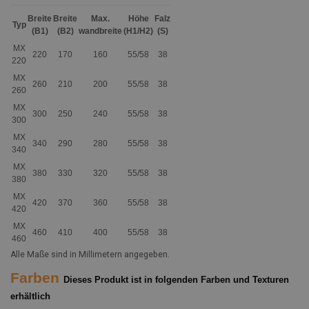
Breite
Breite
Max.
Höhe
Falz
Typ
(B1)
(B2)
wandbreite
(H1/H2)
(S)
MX
220
170
160
55/58
38
220
MX
260
210
200
55/58
38
260
MX
300
250
240
55/58
38
300
MX
340
290
280
55/58
38
340
MX
380
330
320
55/58
38
380
MX
420
370
360
55/58
38
420
MX
460
410
400
55/58
38
460
Alle Maße sind in Millimetern angegeben.
Farben
Dieses Produkt ist in folgenden Farben und Texturen
erhältlich