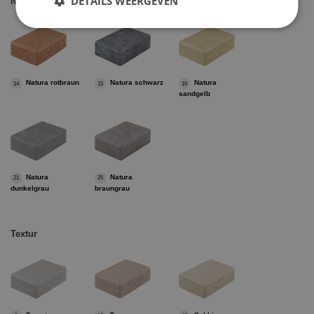
DETAILS WEERGEVEN
Natura
Natura rotbraun
Natura schwarz
Natura
14
15
16
sandgelb
Natura
Natura
21
25
dunkelgrau
braungrau
Textur