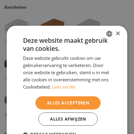
Basisfarben
×
Deze website maakt gebruik
Weiß
Erdbraun
Hellgrau
1
5
6
van cookies.
DUTCH
Deze website gebruikt cookies om uw
ENGELS
gebruikerservaring te verbeteren. Door
onze website te gebruiken, stemt u in met
alle cookies in overeenstemming met ons
Anthrazit
Sandgelb
Dunkelgrau
7
11
20
Cookiebeleid.
Lees verder
ALLES ACCEPTEREN
Braungrau
23
ALLES AFWIJZEN