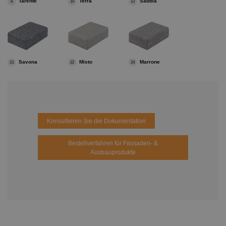
Tarente
Terra
Sabbia
8
10
12
Savona
Misto
Marrone
13
22
24
Konsultieren Sie die Dokumentation
Bestellverfahren für Fassaden- &
Ausbauprodukte