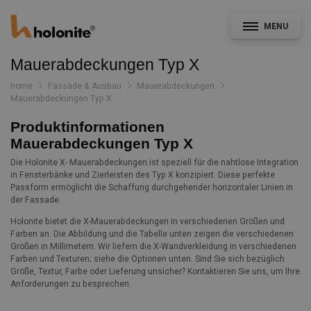
MENU
Mauerabdeckungen Typ X
home
Fassade & Ausbau
Mauerabdeckungen
Mauerabdeckungen Typ X
Allgemein
Produktinformationen
Mauerabdeckungen Typ X
Fassade & Ausbau
Die Holonite X- Mauerabdeckungen ist speziell für die nahtlose Integration
in Fensterbänke und Zierleisten des Typ X konzipiert. Diese perfekte
Passform ermöglicht die Schaffung durchgehender horizontaler Linien in
der Fassade.
CAD- und Leistungsverzeichnisservice
Holonite bietet die X-Mauerabdeckungen in verschiedenen Größen und
Konstruktionsdetails
Farben an. Die Abbildung und die Tabelle unten zeigen die verschiedenen
Dokumentation
Größen in Millimetern. Wir liefern die X-Wandverkleidung in verschiedenen
Farben und Texturen; siehe die Optionen unten. Sind Sie sich bezüglich
Nachrichten
Größe, Textur, Farbe oder Lieferung unsicher? Kontaktieren Sie uns, um Ihre
Anforderungen zu besprechen.
Projekte
Kontakt