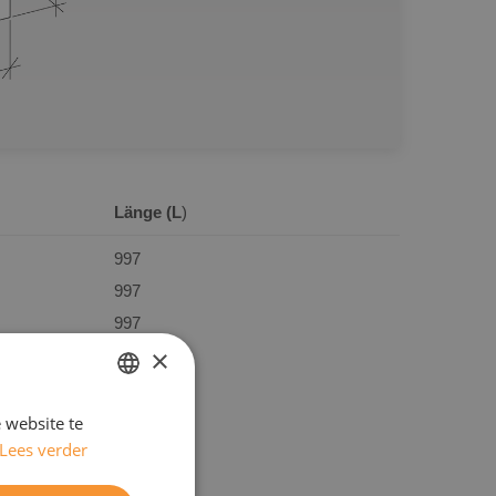
Länge (L
)
997
997
997
×
997
997
 website te
DUTCH
Lees verder
ENGELS