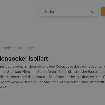
assadensockel Isoliert
Verfahren
Fassade & Ausbau
nsockel Isoliert
Bestellmethode
Außentürschwellen
 und ästhetische Endbearbeitung des Gebäudesockels dar, u.a. unt
enen Standard-Höhenmaßen lieferbar. Durch die einfache Bearbeitba
Über uns
Laibungen
ockel müssen dank des genauen Abschlusses nicht gekittet werden. 
st werden. Holonite-Fassadensockel sind auch unisoliert erhältlich.
Unser Produkt
Schwellen
ockel.
Farben und Texturen
Fassadensockel