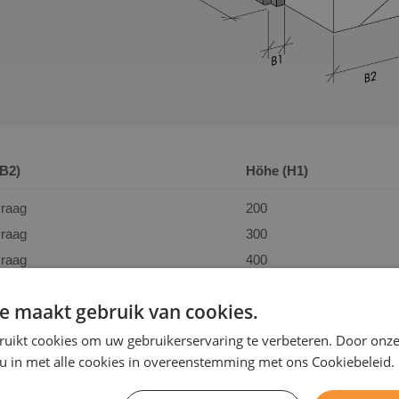
(B2)
Höhe (H1)
raag
200
raag
300
raag
400
raag
500
e maakt gebruik van cookies.
raag
600
ruikt cookies om uw gebruikerservaring te verbeteren. Door onze
 u in met alle cookies in overeenstemming met ons Cookiebeleid.