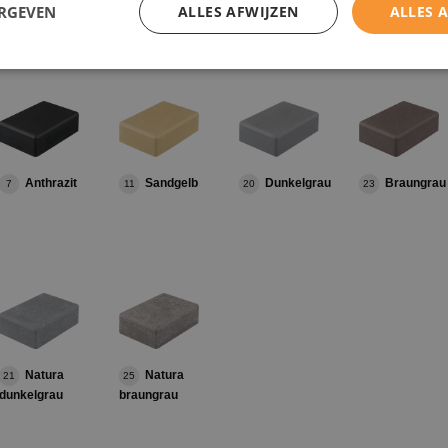
ERGEVEN
ALLES AFWIJZEN
ALLES 
rben und Texturen erhältlich
Anthrazit
Sandgelb
Dunkelgrau
Braungrau
7
11
20
23
Natura
Natura
21
25
dunkelgrau
braungrau