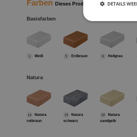
Farben
DETAILS WE
Dieses Produkt ist in folgenden Fa
Basisfarben
Weiß
Erdbraun
Hellgrau
1
5
6
Natura
Natura
Natura
Natura
14
15
16
rotbraun
schwarz
sandgelb