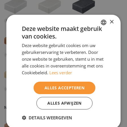
×
Weiß
Granbianco
Grannero
1
2
4
Deze website maakt gebruik
van cookies.
DUTCH
Deze website gebruikt cookies om uw
ENGELS
gebruikerservaring te verbeteren. Door
Erdbraun
Hellgrau
Anthrazit
5
6
7
onze website te gebruiken, stemt u in met
alle cookies in overeenstemming met ons
Cookiebeleid.
Lees verder
ALLES ACCEPTEREN
Sandgelb
Dunkelgrau
Braungrau
11
20
23
ALLES AFWIJZEN
Natura
DETAILS WEERGEVEN