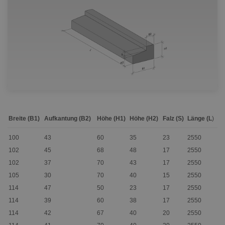
Breite (B1)
Aufkantung (B2)
Höhe (H1)
Höhe (H2)
Falz (S)
Länge (L
)
100
43
60
35
23
2550
102
45
68
48
17
2550
102
37
70
43
17
2550
105
30
70
40
15
2550
114
47
50
23
17
2550
114
39
60
38
17
2550
114
42
67
40
20
2550