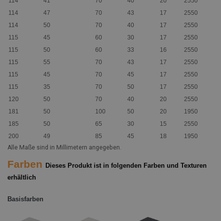
114
41
70
40
20
2550
114
47
70
43
17
2550
114
50
70
40
17
2550
115
45
60
30
17
2550
115
50
60
33
16
2550
115
55
70
43
17
2550
115
45
70
45
17
2550
115
35
70
50
17
2550
120
50
70
40
20
2550
181
50
100
50
20
1950
185
50
65
30
15
2550
200
49
85
45
18
1950
Alle Maße sind in Millimetern angegeben.
Farben
Dieses Produkt ist in folgenden Farben und Texturen
erhältlich
Basisfarben