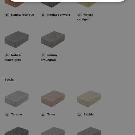
Natura rotbraun
Natura schwarz
Natura
14
15
16
sandgelb
Natura
Natura
21
25
dunkelgrau
braungrau
Textur
Tarente
Terra
Sabbia
8
10
12