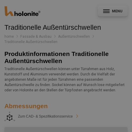
MENU
Traditionelle Außentürschwellen
home
Fassade & Ausbau
Außentürschwellen
Traditionelle Außentürschwellen
Allgemein
Produktinformationen Traditionelle
Außentürschwellen
Fassade & Ausbau
Traditionelle Außentürschwellen können unter Türrahmen aus Holz,
Kunststoff und Aluminium verwendet werden. Durch die Vielfalt der
angebotenen Maße ist für jeden Türrahmen eine passenden
Außentürschwelle zu finden. Sockel können auf Wunsch lose mitgeliefert
CAD- und Leistungsverzeichnisservice
oder von Holonite an den Stellen der Türpfosten angebracht werden.
Konstruktionsdetails
Dokumentation
Abmessungen
Nachrichten
Zum CAD- & Spezifikationsservice
Projekte
Kontakt