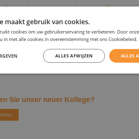
llenstein aus Verbundwerkstoff
liplast Aluminiumtüren
e maakt gebruik van cookies.
ruikt cookies om uw gebruikerservaring te verbeteren. Door onze
rlesen
 u in met alle cookies in overeenstemming met ons Cookiebeleid.
ERGEVEN
ALLES AFWIJZEN
ALLES 
n Sie unser neuer Kollege?
rlesen