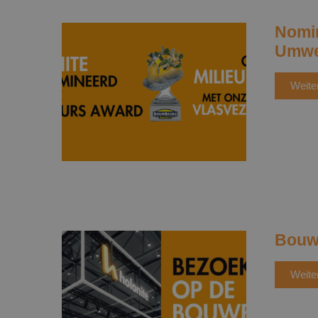
Nomin
Umwe
Weite
Bouw
Weite