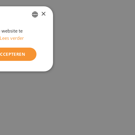
×
 website te
DUTCH
Lees verder
ENGELS
ACCEPTEREN