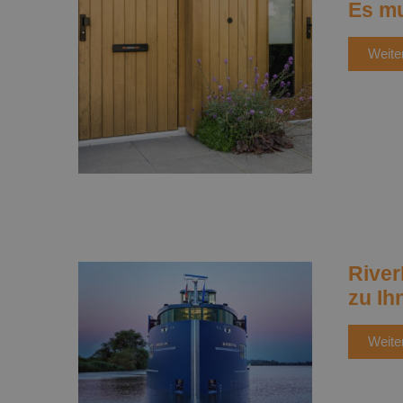
Es mu
Weite
River
zu I
Weite