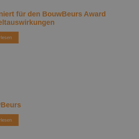
iert für den BouwBeurs Award
ltauswirkungen
rlesen
Beurs
rlesen