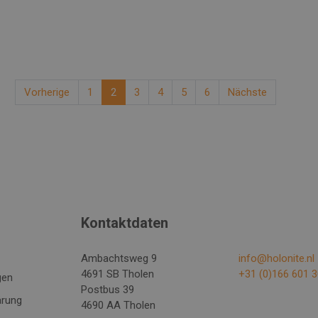
Sie sind hier:
Vorherige
1
2
3
4
5
6
Nächste
Kontaktdaten
Ambachtsweg 9
info@holonite.nl
4691 SB Tholen
+31 (0)166 601 
gen
Postbus 39
ärung
4690 AA Tholen