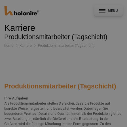
MENU
Karriere
Produktionsmitarbeiter (Tagschicht)
home
Karriere
Produktionsmitarbeiter (Tagschicht)
Allgemein
Fassade & Ausbau
CAD- und Leistungsverzeichnisservice
Produktionsmitarbeiter (Tagschicht)
Konstruktionsdetails
Ihre Aufgaben
Dokumentation
Als Produktionsmitarbeiter stellen Sie sicher, dass die Produkte auf
korrekte Weise hergestellt und bearbeitet werden. Dabei legen Sie
Nachrichten
besonderen Wert auf Details und Qualität. Innerhalb der Produktion gibt es
Projekte
zwei Abteilungen, nämlich die Gießerei und die Bearbeitung. In der
Gießerei wird die flüssige Mischung in eine Form gegossen. Zu den
Kontakt