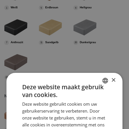
Weiß
Erdbraun
Hellgrau
1
5
6
Anthrazit
Sandgelb
Dunkelgrau
7
11
20
×
Braungrau
23
Deze website maakt gebruik
van cookies.
DUTCH
Natura
Deze website gebruikt cookies om uw
ENGELS
gebruikerservaring te verbeteren. Door
onze website te gebruiken, stemt u in met
alle cookies in overeenstemming met ons