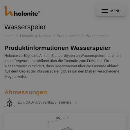
MENU
Wasserspeier
home
Fassade & Ausbau
Wasserspeier
Wasserspeier
Produktinformationen Wasserspeier
Allgemein
Holonite verfügt eine Anzahl Standardtypen an Wasserspeiern für einen
guten Regenwasserabfluss über die Fassade zum Erdboden. Ein
Fassade & Ausbau
Wasserspeier verhindert, dass Regenwasser über die Fassade abläuft.
Auf dem Gebiet der Wasserspeier gibt es bei den Maßen verschiedene
Möglichkeiten.
CAD- und Leistungsverzeichnisservice
Abmessungen
Konstruktionsdetails
Zum CAD- & Spezifikationsservice
Dokumentation
Nachrichten
Projekte
Kontakt