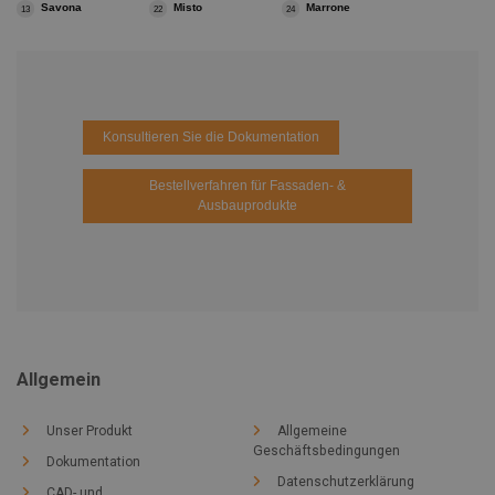
Savona
Misto
Marrone
13
22
24
Konsultieren Sie die Dokumentation
Bestellverfahren für Fassaden- &
Ausbauprodukte
Allgemein
Unser Produkt
Allgemeine
Geschäftsbedingungen
Dokumentation
Datenschutzerklärung
CAD- und